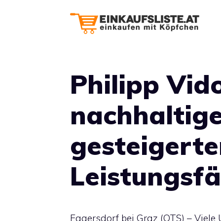
Zum
Inhalt
springen
Philipp Vid
nachhaltige
gesteigerte
Leistungsfä
Eggersdorf bei Graz (OTS) – Viel