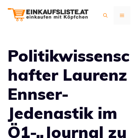
Zum
Inhalt
MENÜ
springen
Politikwissensc
hafter Laurenz
Ennser-
Jedenastik im
Ö1-„Journal zu