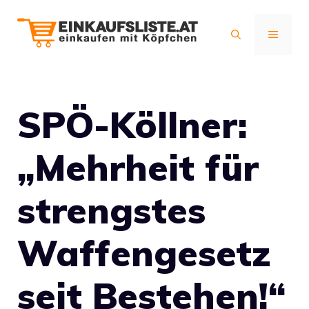
Zum
Inhalt
MENÜ
springen
SPÖ-Köllner:
„Mehrheit für
strengstes
Waffengesetz
seit Bestehen!“