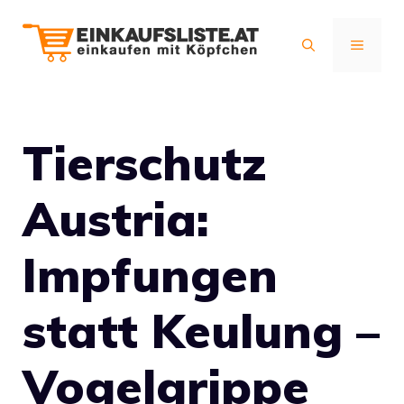
Zum
Inhalt
MENÜ
springen
Tierschutz
Austria:
Impfungen
statt Keulung –
Vogelgrippe