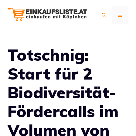
Zum
Inhalt
MENÜ
springen
Totschnig:
Start für 2
Biodiversität-
Fördercalls im
Volumen von