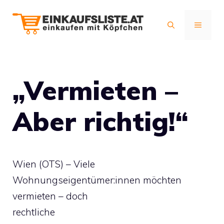
Zum
Inhalt
MENÜ
springen
„Vermieten –
Aber richtig!“
Wien (OTS) – Viele
Wohnungseigentümer:innen möchten
vermieten – doch
rechtliche