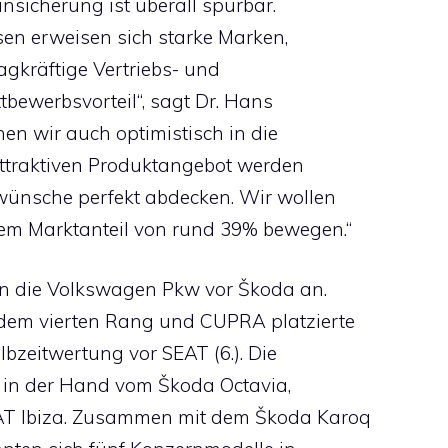
unsicherung ist überall spürbar.
esen erweisen sich starke Marken,
agkräftige Vertriebs- und
tbewerbsvorteil“, sagt Dr. Hans
en wir auch optimistisch in die
attraktiven Produktangebot werden
wünsche perfekt abdecken. Wir wollen
em Marktanteil von rund 39% bewegen.“
n die Volkswagen Pkw vor Škoda an.
 dem vierten Rang und CUPRA platzierte
lbzeitwertung vor SEAT (6.). Die
t in der Hand vom Škoda Octavia,
AT Ibiza. Zusammen mit dem Škoda Karoq