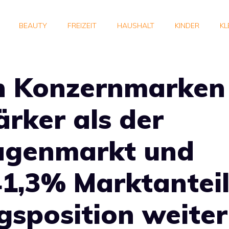
BEAUTY
FREIZEIT
HAUSHALT
KINDER
KL
n Konzernmarken
rker als der
genmarkt und
41,3% Marktantei
gsposition weiter