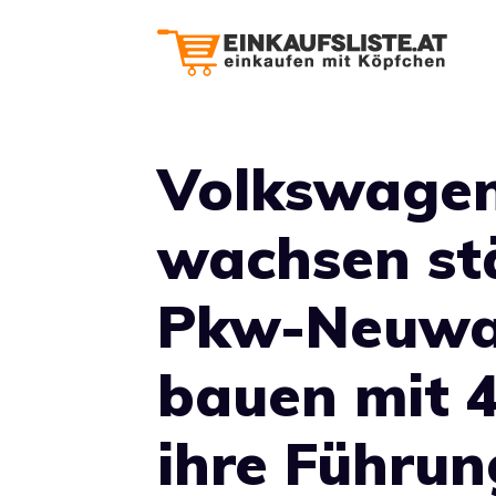
Zum
Inhalt
springen
Volkswage
wachsen stä
Pkw-Neuwa
bauen mit 
ihre Führun