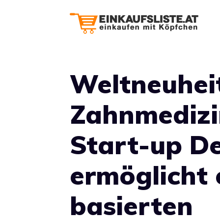
Zum
Inhalt
springen
Weltneuheit
Zahnmedizi
Start-up D
ermöglicht 
basierten