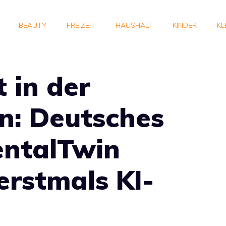
BEAUTY
FREIZEIT
HAUSHALT
KINDER
KL
 in der
n: Deutsches
entalTwin
erstmals KI-