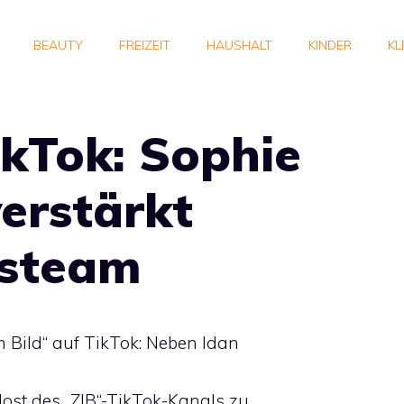
BEAUTY
FREIZEIT
HAUSHALT
KINDER
KL
ikTok: Sophie
verstärkt
nsteam
m Bild“ auf TikTok: Neben Idan
 Host des „ZIB“-TikTok-Kanals zu