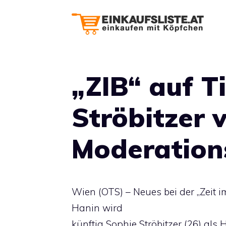
Zum
Inhalt
springen
„ZIB“ auf T
Ströbitzer 
Moderatio
Wien (OTS) – Neues bei der „Zeit i
Hanin wird
künftig Sophie Ströbitzer (26) als