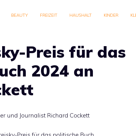
BEAUTY
FREIZEIT
HAUSHALT
KINDER
KL
ky-Preis für das
Buch 2024 an
kett
ker und Journalist Richard Cockett
isky-Preis für das politische Buch