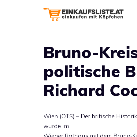
Zum
Inhalt
springen
Bruno-Kreis
politische 
Richard Coc
Wien (OTS) – Der britische Histori
wurde im
Wiener Rathaus mit dem Bruno-Kre