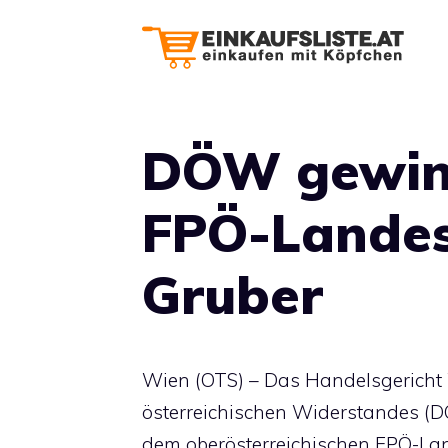
Zum
Inhalt
springen
DÖW gewin
FPÖ-Landes
Gruber
Wien (OTS) – Das Handelsgericht
österreichischen Widerstandes (
dem oberösterreichischen FPÖ-Lan