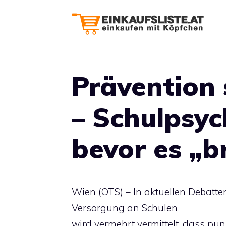
Zum
Inhalt
springen
Prävention 
– Schulpsyc
bevor es „b
Wien (OTS) – In aktuellen Debatt
Versorgung an Schulen
wird vermehrt vermittelt, dass p