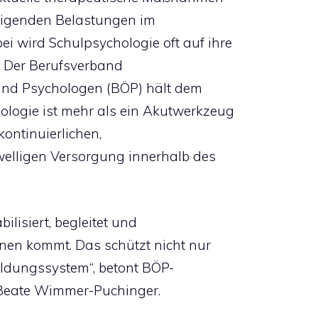
teigenden Belastungen im
i wird Schulpsychologie oft auf ihre
t. Der Berufsverband
und Psychologen (BÖP) hält dem
ologie ist mehr als ein Akutwerkzeug
kontinuierlichen,
welligen Versorgung innerhalb des
ilisiert, begleitet und
ionen kommt. Das schützt nicht nur
ildungssystem“, betont BÖP-
in Beate Wimmer-Puchinger.