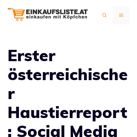
Zum
Inhalt
MENÜ
springen
Erster
österreichische
r
Haustierreport
: Social Media