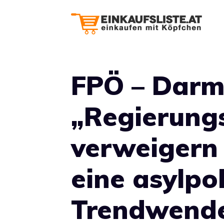
Zum
Inhalt
springen
FPÖ – Darm
„Regierung
verweigern
eine asylpol
Trendwend