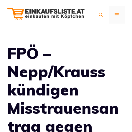
Zum
Inhalt
MENÜ
springen
FPÖ –
Nepp/Krauss
kündigen
Misstrauensan
trag gegen