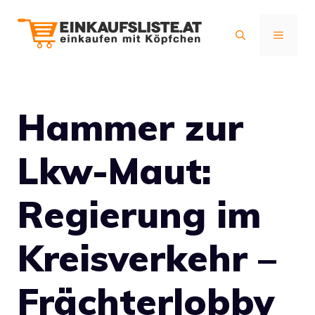
Zum
Inhalt
MENÜ
springen
Hammer zur
Lkw-Maut:
Regierung im
Kreisverkehr –
Frächterlobby