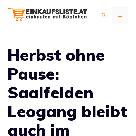
Zum
Inhalt
MENÜ
springen
Herbst ohne
Pause:
Saalfelden
Leogang bleibt
auch im