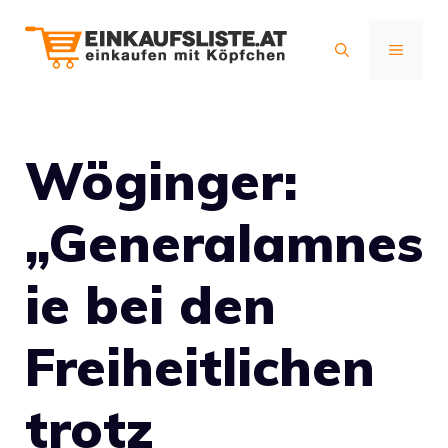
Zum
Inhalt
MENÜ
springen
Wöginger:
„Generalamnes
ie bei den
Freiheitlichen
trotz