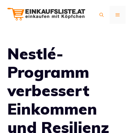
Zum
Inhalt
MENÜ
springen
Nestlé-
Programm
verbessert
Einkommen
und Resilienz