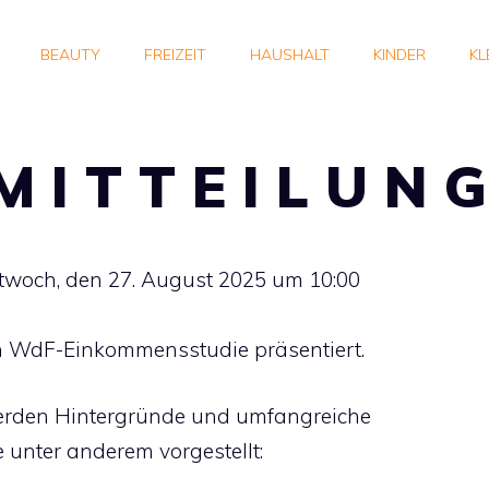
BEAUTY
FREIZEIT
HAUSHALT
KINDER
KL
M I T T E I L U N G
ttwoch, den 27. August 2025 um 10:00
n WdF-Einkommensstudie präsentiert.
erden Hintergründe und umfangreiche
unter anderem vorgestellt: