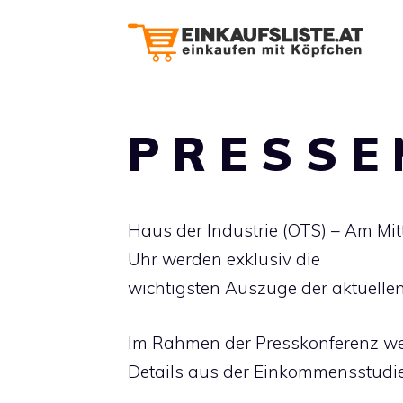
Zum
Inhalt
springen
P R E S S E 
Haus der Industrie (OTS) – Am Mi
Uhr werden exklusiv die
wichtigsten Auszüge der aktuelle
Im Rahmen der Presskonferenz w
Details aus der Einkommensstudie 