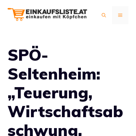
Zum
Inhalt
MENÜ
springen
SPÖ-
Seltenheim:
„Teuerung,
Wirtschaftsab
schwung,